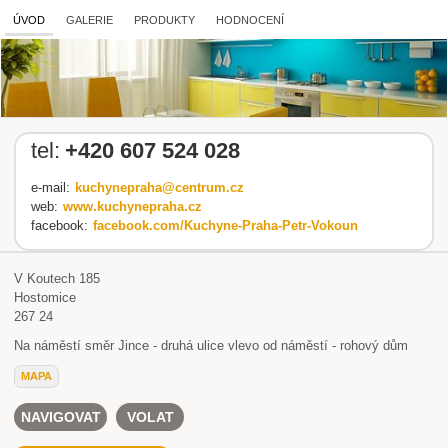
ÚVOD
GALERIE
PRODUKTY
HODNOCENÍ
tel:
+420 607 524 028
e-mail:
kuchynepraha@centrum.cz
web:
www.kuchynepraha.cz
facebook:
facebook.com/Kuchyne-Praha-Petr-Vokoun
V Koutech 185
Hostomice
267 24
Na náměstí směr Jince - druhá ulice vlevo od náměstí - rohový dům
MAPA
NAVIGOVAT
VOLAT